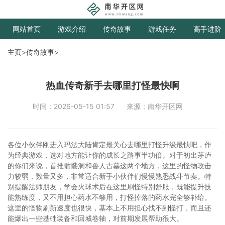
网站首页
游戏介绍
传奇故事
游戏任务
高手进阶
主页
>
传奇故事
>
热血传奇新手去哪里打怪最快啊
时间：2026-05-15 01:57
来源：南华开区网
各位小伙伴刚进入玛法大陆肯定最关心去哪里打怪升级最快吧，作
为经典游戏，选对地方能让你的成长之路事半功倍。对于初出茅庐
的你们来说，首推骷髅洞和兽人古墓这两个地方，这里的怪物攻击
力较弱，数量又多，非常适合新手小伙伴们慢慢熟悉战斗节奏。特
别提醒法师朋友，学会火球术后在这里刷怪特别舒服，既能提升技
能熟练度，又不用担心药水不够用，打怪掉落的药水完全够补给。
这里的怪物刷新速度也很快，基本上不用担心找不到怪打，而且还
能爆出一些基础装备和回城卷轴，对前期发展帮助很大。