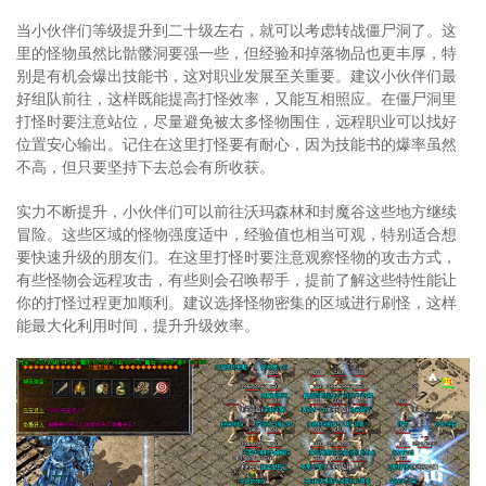
当小伙伴们等级提升到二十级左右，就可以考虑转战僵尸洞了。这
里的怪物虽然比骷髅洞要强一些，但经验和掉落物品也更丰厚，特
别是有机会爆出技能书，这对职业发展至关重要。建议小伙伴们最
好组队前往，这样既能提高打怪效率，又能互相照应。在僵尸洞里
打怪时要注意站位，尽量避免被太多怪物围住，远程职业可以找好
位置安心输出。记住在这里打怪要有耐心，因为技能书的爆率虽然
不高，但只要坚持下去总会有所收获。
实力不断提升，小伙伴们可以前往沃玛森林和封魔谷这些地方继续
冒险。这些区域的怪物强度适中，经验值也相当可观，特别适合想
要快速升级的朋友们。在这里打怪时要注意观察怪物的攻击方式，
有些怪物会远程攻击，有些则会召唤帮手，提前了解这些特性能让
你的打怪过程更加顺利。建议选择怪物密集的区域进行刷怪，这样
能最大化利用时间，提升升级效率。