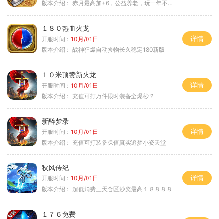
版本介绍：
赤月最高加+6，公益养老，玩一年不腻，屠龙
１８０热血火龙
详情
开服时间：
10月/01日
版本介绍：
战神狂爆自动捡物长久稳定180新版
１０米顶赞新火龙
详情
开服时间：
10月/01日
版本介绍：
充值可打万件限时装备全爆秒？
新醉梦录
详情
开服时间：
10月/01日
版本介绍：
充值可打装备保值真实追梦小资天堂
秋风传纪
详情
开服时间：
10月/01日
版本介绍：
超低消费三天合区沙奖最高１８８８８
１７６免费