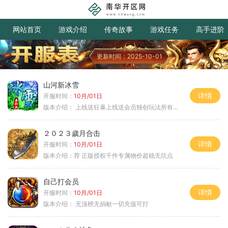
网站首页
游戏介绍
传奇故事
游戏任务
高手进阶
更新时间：2025-10-01
山河新冰雪
详情
开服时间：
10月/01日
版本介绍：
上线送狂暴上线送会员独创玩法所有装备靠
２０２３歲月合击
详情
开服时间：
10月/01日
版本介绍：
荐 正版授权千件专属物价超稳无坑点
自己打会员
详情
开服时间：
10月/01日
版本介绍：
无顶榜无捐献一切充值可打