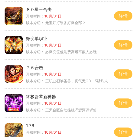
８０星王合击
详情
开服时间：
10月/01日
版本介绍：
元宝好打装备好爆全部？
微变单职业
详情
开服时间：
10月/01日
版本介绍：
必爆充值低消费高爆率散人必玩
７６合击
详情
开服时间：
10月/01日
版本介绍：
三职业召唤圣兽，真气无CD，5秒烈火
终极吾辈新神器
详情
开服时间：
10月/01日
版本介绍：
三天合区自动挂机浑源渾源斩仙
1.76
详情
开服时间：
10月/01日