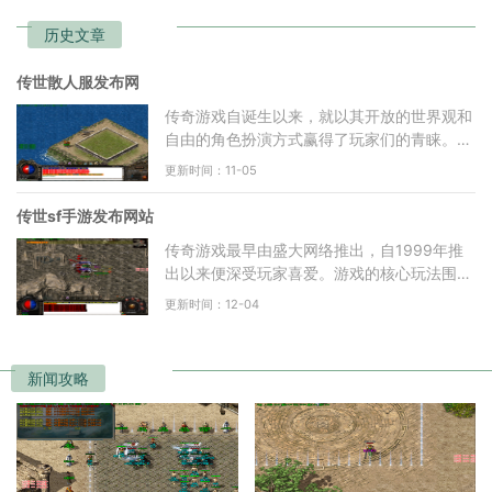
历史文章
传世散人服发布网
传奇游戏自诞生以来，就以其开放的世界观和
自由的角色扮演方式赢得了玩家们的青睐。玩
家可以选择不同的职业，如战士、法师和道
更新时间：11-05
士，每种职业都有其
传世sf手游发布网站
传奇游戏最早由盛大网络推出，自1999年推
出以来便深受玩家喜爱。游戏的核心玩法围绕
着角色扮演、打怪升级、装备交易等基本要
更新时间：12-04
素，玩家可以选择不同的
新闻攻略