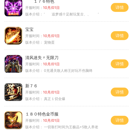
１７６特色
详情
开服时间：
10月/01日
版本介绍：
‘ 追梦感十足耐玩复古、、 ’
宝宝
详情
开服时间：
10月/01日
版本介绍：
宠物蛋
清风迷失〃无限刀
详情
开服时间：
10月/01日
版本介绍：
0充通关散人称王好玩不伤脑终
新７６
详情
开服时间：
10月/01日
版本介绍：
真正１切全爆
１８０特色金币服
详情
开服时间：
10月/01日
版本介绍：
一切靠打时间为王极品+5散人养老