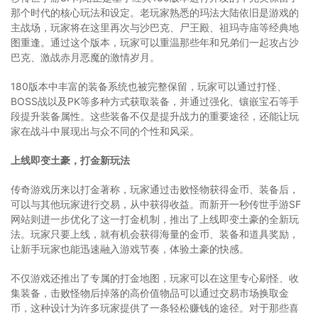
那个时代的核心玩法和设定。老玩家熟悉的玛法大陆依旧是游戏的
主战场，玩家将在这里再次与沙巴克、尸王殿、祖玛寺庙等经典地
图重逢。通过这个版本，玩家可以重温那些年和兄弟们一起攻占沙
巴克、激战赤月恶魔的激情岁月。
180版本中丰富的装备系统也被完整保留，玩家可以通过打怪、
BOSS战以及PK等多种方式获取装备，并通过强化、镶嵌宝石等手
段提升装备属性。这些装备不仅是提升战力的重要途径，还能让玩
家在战斗中展现出与众不同的个性和风采。
上线即变土豪，打金新玩法
传奇游戏历来以打金著称，玩家通过击败怪物获得金币、装备后，
可以与其他玩家进行交易，从中获得收益。而新开一秒传世手游SF
网站则进一步优化了这一打金机制，推出了上线即变土豪的全新玩
法。玩家只要上线，就有机会获得海量的金币、装备和道具奖励，
让新手玩家也能迅速融入游戏节奏，体验土豪的快感。
不仅游戏还推出了专属的打金地图，玩家可以在这里专心刷怪、收
集装备，击败怪物后掉落的高价值物品可以通过交易市场换取金
币，这种设计为许多玩家提供了一条轻松赚钱的途径。对于那些喜