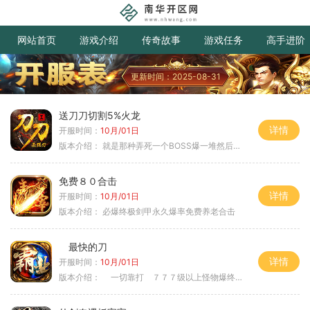
网站首页
游戏介绍
传奇故事
游戏任务
高手进阶
更新时间：2025-08-31
送刀刀切割5%火龙
详情
开服时间：
10月/01日
版本介绍：
就是那种弄死一个BOSS爆一堆然后就起飞
免费８０合击
详情
开服时间：
10月/01日
版本介绍：
必爆终极剑甲永久爆率免费养老合击
最快的刀
详情
开服时间：
10月/01日
版本介绍：
一切靠打 ７７７级以上怪物爆终极