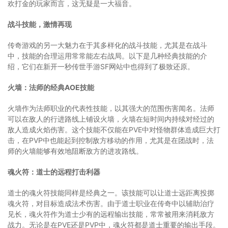
欢打金的玩家而言，这无疑是一大福音。
战斗技能，激情再现
传奇游戏的另一大魅力在于其多样化的战斗技能，尤其是在战斗
中，技能的合理运用常常能左右战局。以下是几种经典技能的介
绍，它们在新开一秒传世手游SF网站中也得到了极致还原。
火墙：法师的经典AOE技能
火墙作为法师职业的代表性技能，以其强大的范围伤害闻名。法师
可以在敌人的行进路线上铺设火墙，火墙在短时间内持续对经过的
敌人造成火焰伤害。这个技能不仅能在PVE中对怪物群体造成巨大打
击，在PVP中也能起到控制敌方移动的作用，尤其是在团战时，法
师的火墙能够有效地阻断敌方的进攻路线。
魂火符：道士的远程打击利器
道士的魂火符技能同样是经典之一。该技能可以让道士远距离投掷
魂火符，对目标造成法术伤害。由于道士职业在传奇中以辅助治疗
见长，魂火符作为道士少有的远程输出技能，常常被用来消耗敌方
战力。无论是在PVE还是PVP中，魂火符都是道士重要的输出手段。