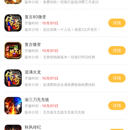
版本介绍：
免费挂机一切靠打超低消费三天拿沙
复古80微变
详情
开服时间：
10月/01日
版本介绍：
适合深夜一个人玩！凌晨2点开首区！
复古微变
详情
开服时间：
10月/01日
版本介绍：
无赞助独家版本一切靠打怀旧经典
送满火龙
详情
开服时间：
10月/01日
版本介绍：
送满赞助送全满免费捡物免费挂机
渝三刀无充值
详情
开服时间：
10月/01日
版本介绍：
无充值无充值无充值无充值
秋风传纪