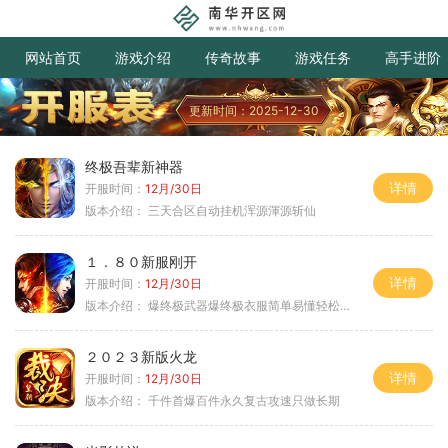
网站首页
游戏介绍
传奇故事
游戏任务
高手进阶
更新时间：2025-12-30
终极吾辈新神器
详情
开服时间：
12月/30日
版本介绍：
三天合区自动挂机浑源渾源斩仙
１．８０新服刚开
详情
开服时间：
12月/30日
版本介绍：
爆终极武器爆终极衣服简单易懂轻松满级
２０２３新版火龙
详情
开服时间：
12月/30日
版本介绍：
千件首爆百件永久复古攻速只做长期