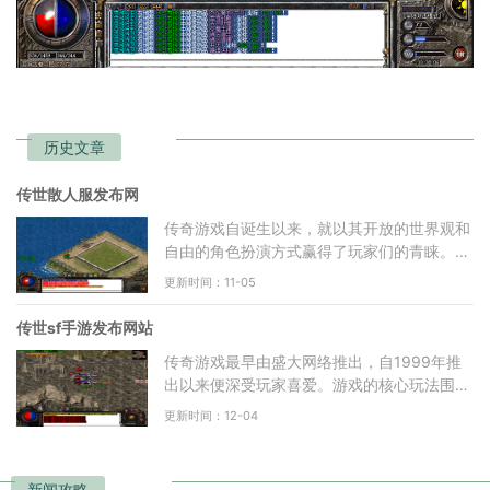
历史文章
传世散人服发布网
传奇游戏自诞生以来，就以其开放的世界观和
自由的角色扮演方式赢得了玩家们的青睐。玩
家可以选择不同的职业，如战士、法师和道
更新时间：11-05
士，每种职业都有其
传世sf手游发布网站
传奇游戏最早由盛大网络推出，自1999年推
出以来便深受玩家喜爱。游戏的核心玩法围绕
着角色扮演、打怪升级、装备交易等基本要
更新时间：12-04
素，玩家可以选择不同的
新闻攻略