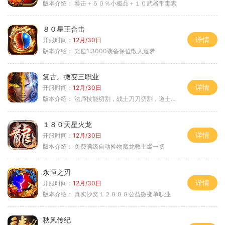
版本介绍：
暴击＋５０％小极品＋１０武器带毒素
８０星王合击
详情
开服时间：
12月/30日
版本介绍：
充值1:3000装备保值散人追梦
复古。微变三职业
详情
开服时间：
12月/30日
版本介绍：
法师技能切割，战士刀刀切割，道士宠物秒怪
１８０天星火龙
详情
开服时间：
12月/30日
版本介绍：
免费满级自动捡物魔龙教主爆一切
永恒之刃
详情
开服时间：
12月/30日
版本介绍：
真实沙奖１２８８８公益微变单职业
秋风传纪