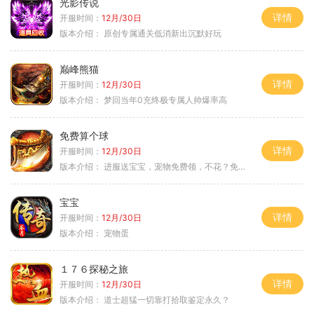
光影传说
详情
开服时间：
12月/30日
版本介绍：
原创专属通关低消新出沉默好玩
巅峰熊猫
详情
开服时间：
12月/30日
版本介绍：
梦回当年0充终极专属人帅爆率高
免费算个球
详情
开服时间：
12月/30日
版本介绍：
进服送宝宝，宠物免费领，不花？免费通关！
宝宝
详情
开服时间：
12月/30日
版本介绍：
宠物蛋
１７６探秘之旅
详情
开服时间：
12月/30日
版本介绍：
道士超猛一切靠打拾取鉴定永久？