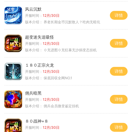
风云沉默
详情
开服时间：
12月/30日
版本介绍：
养老长期金币沉默散人？吃肉无暗坑
超变迷失送吸怪
详情
开服时间：
12月/30日
版本介绍：
０充进图０充狂暴无沙捐变态挂机
１８０正宗火龙
详情
开服时间：
12月/30日
版本介绍：
保底回収全网NO.1
佣兵暗黑
详情
开服时间：
12月/30日
版本介绍：
佣兵会员微变鉴定挂机
８０战神+８
详情
开服时间：
12月/30日