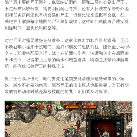
除了最主要的尸王殿外，像毒蛇矿洞的一层和二层也会刷出尸王，
不过分布比较分散，需要咱们耐心寻找。还有人反映在某些野外地
图和任务房间里也有机会遇到尸王，但相比较来说概率会低一些。
关键在于掌握每个地图的尸王刷新规律，这样咱们就能够合理安排
刷怪时间，避免长时间空等。
对付尸王时需要做好充分准备，这家伙攻击力和血量都很高，还会
不断召唤小怪来干扰咱们。最好和朋友们组队前往，建议至少4到6
个人，职业搭配要合理，战士在前面扛伤害，法师和道士在后面输
出和治疗。记得带上足够的药水和增益道具，特别是抗晕药和解毒
药，能有效抵挡尸王的特殊攻击。
当尸王召唤小怪时，咱们要先用范围技能清理掉这些碍事的小家
伙，减少不必要的伤害。观察尸王的攻击模式也很重要，当它有明
显的前摇动作时就是释放技能的前兆，咱们要及时躲避。