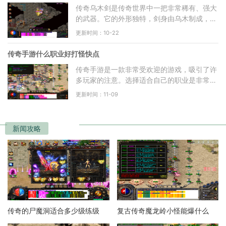
传奇乌木剑是传奇世界中一把非常稀有、强大
的武器。它的外形独特，剑身由乌木制成，散
发着浓郁的黑色光芒，给人一种神秘的感觉。
更新时间：10-22
它被誉为传奇世界
传奇手游什么职业好打怪快点
传奇手游是一款非常受欢迎的游戏，吸引了许
多玩家的注意。选择适合自己的职业是非常重
要的，因为不同的职业有着不同的特点和优
更新时间：11-09
势。下面就来介绍一
新闻攻略
传奇的尸魔洞适合多少级练级
复古传奇魔龙岭小怪能爆什么