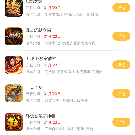
归隐之城
详情
开服时间：
01月/23日
版本介绍：
复古专属.全网独家.玛法世界.自动
复古沉默专属
详情
开服时间：
01月/23日
版本介绍：
高爆率低消费散人圆梦老板嗨皮
１.８０独家战神
详情
开服时间：
01月/23日
版本介绍：
无沙捐.无顶榜.无主播.无隐藏.无演员
１７６
详情
开服时间：
01月/23日
版本介绍：
只卖会员一切靠打升级免费
终极吾辈新神器
详情
开服时间：
01月/23日
版本介绍：
三天合区自动挂机浑源渾源斩仙