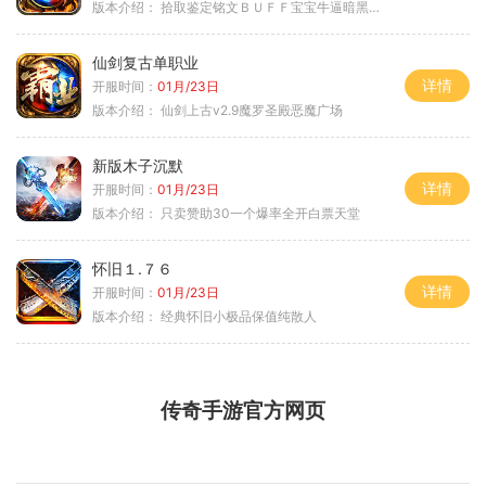
版本介绍：
拾取鉴定铭文ＢＵＦＦ宝宝牛逼暗黑属性
仙剑复古单职业
详情
开服时间：
01月/23日
版本介绍：
仙剑上古v2.9魔罗圣殿恶魔广场
新版木子沉默
详情
开服时间：
01月/23日
版本介绍：
只卖赞助30一个爆率全开白票天堂
怀旧１.７６
详情
开服时间：
01月/23日
版本介绍：
经典怀旧小极品保值纯散人
传奇手游官方网页