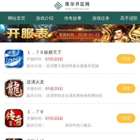
网站首页
游戏介绍
传奇故事
游戏任务
高手进阶
更新时间：2026-01-23
１．７６纵横天下
详情
开服时间：
01月/23日
版本介绍：
低消费大激情终极全爆爆率震撼
送满火龙
详情
开服时间：
01月/23日
版本介绍：
送满赞助送全满免费捡物免费挂机
１．７６
详情
开服时间：
01月/23日
版本介绍：
很有特色小极品