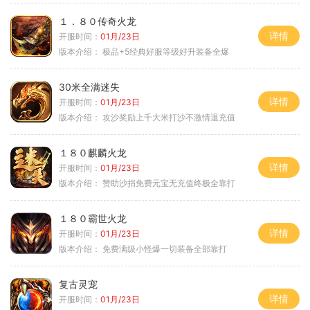
１．８０传奇火龙
详情
开服时间：
01月/23日
版本介绍：
极品+5经典好服等级好升装备全爆
30米全满迷失
详情
开服时间：
01月/23日
版本介绍：
攻沙奖励上千大米打沙不激情退充值
１８０麒麟火龙
详情
开服时间：
01月/23日
版本介绍：
赞助沙捐免费元宝无充值终极全靠打
１８０霸世火龙
详情
开服时间：
01月/23日
版本介绍：
免费满级小怪爆一切装备全部靠打
复古灵宠
详情
开服时间：
01月/23日