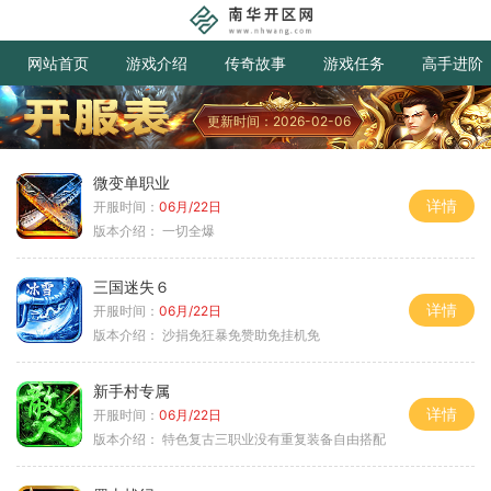
网站首页
游戏介绍
传奇故事
游戏任务
高手进阶
更新时间：2026-02-06
微变单职业
详情
开服时间：
06月/22日
版本介绍：
一切全爆
三国迷失６
详情
开服时间：
06月/22日
版本介绍：
沙捐免狂暴免赞助免挂机免
新手村专属
详情
开服时间：
06月/22日
版本介绍：
特色复古三职业没有重复装备自由搭配