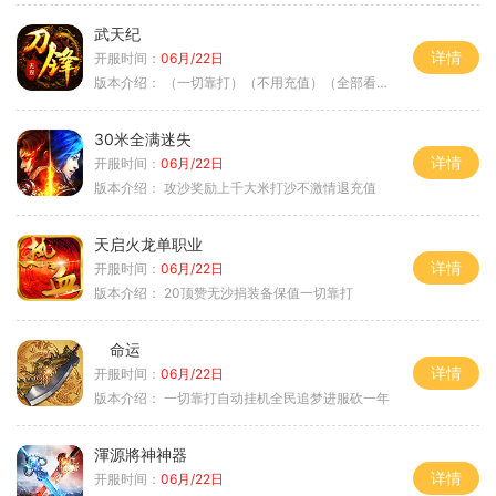
武天纪
详情
开服时间：
06月/22日
版本介绍：
（一切靠打）（不用充值）（全部看脸）
30米全满迷失
详情
开服时间：
06月/22日
版本介绍：
攻沙奖励上千大米打沙不激情退充值
天启火龙单职业
详情
开服时间：
06月/22日
版本介绍：
20顶赞无沙捐装备保值一切靠打
命运
详情
开服时间：
06月/22日
版本介绍：
一切靠打自动挂机全民追梦进服砍一年
渾源將神神器
详情
开服时间：
06月/22日