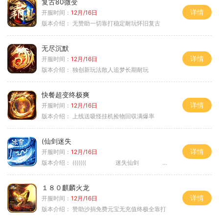
复古80微变
详情
开服时间：
12月/16日
版本介绍：
无赞助一切靠打稳定耐玩怀旧复古
无尽沉默
详情
开服时间：
12月/16日
版本介绍：
独创新玩法散人追梦长期耐玩
快餐超变终极爽
详情
开服时间：
12月/16日
版本介绍：
上线送吸怪挂机捡物回収满爆率
(仙剑迷失
详情
开服时间：
12月/16日
版本介绍：
((((((( 迷失仙剑 )))))
１８０麒麟火龙
详情
开服时间：
12月/16日
版本介绍：
赞助沙捐免费元宝无充值终极全靠打