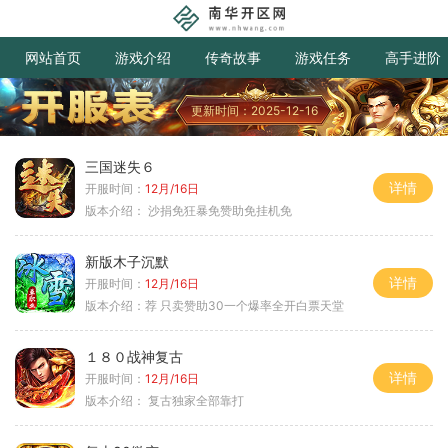
网站首页
游戏介绍
传奇故事
游戏任务
高手进阶
更新时间：2025-12-16
三国迷失６
详情
开服时间：
12月/16日
版本介绍：
沙捐免狂暴免赞助免挂机免
新版木子沉默
详情
开服时间：
12月/16日
版本介绍：
荐 只卖赞助30一个爆率全开白票天堂
１８０战神复古
详情
开服时间：
12月/16日
版本介绍：
复古独家全部靠打