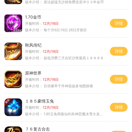
版本介绍：
道法超猛无沙捐免费送首冲０３年金币
1.70金币
详情
开服时间：
12月/16日
版本介绍：
每个月6日.16日.26日开新区
秋风传纪
详情
开服时间：
12月/16日
版本介绍：
超低消费三天合区沙奖最高１８８８８
原神世界
详情
开服时间：
12月/16日
版本介绍：
百倍爆率千件神器超多地图探索
１８５豪情玉兔
详情
开服时间：
12月/16日
版本介绍：
1.85玉兔韩版仙剑杀神恶魔冰雪火龙神器专属
７６复古合击