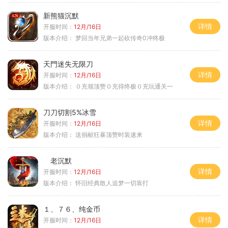
新熊猫沉默
详情
开服时间：
12月/16日
版本介绍：
梦回当年兄弟一起砍传奇0冲终极
天門迷失无限刀
详情
开服时间：
12月/16日
版本介绍：
０充领顶赞０充得终极０充玩通关一
刀刀切割5%冰雪
详情
开服时间：
12月/16日
版本介绍：
送捐献狂暴顶赞时装速来
老沉默
详情
开服时间：
12月/16日
版本介绍：
怀旧经典散人追梦一切靠打
１、７６、纯金币
详情
开服时间：
12月/16日