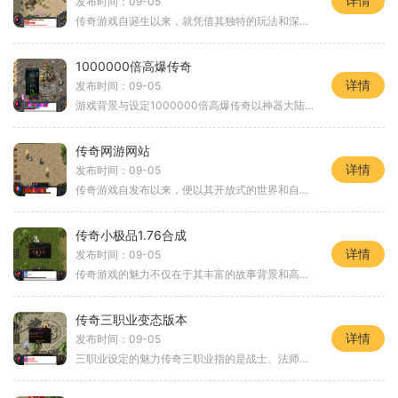
详情
发布时间：09-05
传奇游戏自诞生以来，就凭借其独特的玩法和深厚的故事背景，赢得了众多玩家的心。3000传奇SF发布网作为一个专注于传奇类游戏的平台，致力于为玩家提供更丰富的游戏体验。这里的每一款游戏都注重角色扮演的元素，让玩家能够在虚拟世界中体验到真实的冒险
1000000倍高爆传奇
详情
发布时间：09-05
游戏背景与设定1000000倍高爆传奇以神器大陆为背景，玩家在这个充满神秘与挑战的世界中，扮演各种角色，体验冒险与战斗的乐趣。游戏的核心在于自由度极高的角色扮演，玩家可以选择不同的职业，搭配各自的技能和装备，形成独特的战斗风格。游戏中的每个
传奇网游网站
详情
发布时间：09-05
传奇游戏自发布以来，便以其开放式的世界和自由度著称。玩家可以选择不同的职业，如战士、法师和道士等，每个职业都有独特的技能和玩法。在传奇游戏中，角色扮演不仅仅是简单的角色创建，更多的是通过任务、打怪和与其他玩家的互动，打造一个属于自己的传奇人
传奇小极品1.76合成
详情
发布时间：09-05
传奇游戏的魅力不仅在于其丰富的故事背景和高度自由的角色扮演系统，更在于玩家之间的互动和合作。玩家可以选择不同的职业，进行各种任务、打怪、升级，感受团队合作的乐趣。角色扮演与职业选择在传奇小极品1.76合成中，玩家可以选择三大职业：战士、法师
传奇三职业变态版本
详情
发布时间：09-05
三职业设定的魅力传奇三职业指的是战士、法师和道士三大经典职业，每个职业都有其独特的技能和发展路线。战士以高防高攻著称，适合近战输出；法师则拥有强大的法术攻击，擅长群体伤害；道士则是辅助职业，能够治愈和召唤。变态版本在传统职业的基础上进行了改