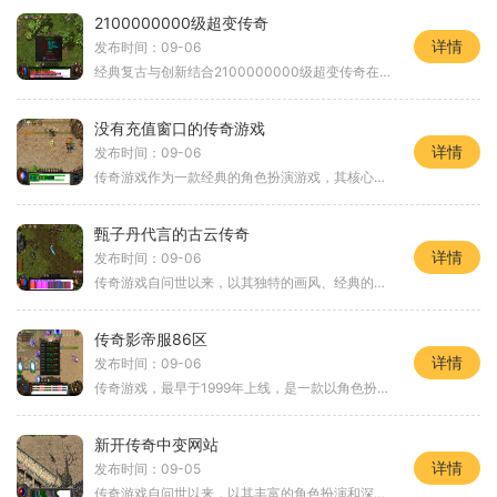
2100000000级超变传奇
详情
发布时间：09-06
经典复古与创新结合2100000000级超变传奇在保持经典的基础上，加入了全新的元素。游戏依然采用了原版传奇的基础设定，玩家可以选择战士、法师、道士三大职业，每个职业都有其独特的技能与玩法。游戏的画面也经过了优化，经典的场景和人物在保留原汁
没有充值窗口的传奇游戏
详情
发布时间：09-06
传奇游戏作为一款经典的角色扮演游戏，其核心玩法主要包括以下几个方面角色创建与职业选择：玩家可以选择不同的职业，如战士、法师和道士等，每个职业都有独特的技能和特点。玩家在创建角色时，可以根据自己的喜好选择合适的职业，决定游戏的起步方向。刷经验
甄子丹代言的古云传奇
详情
发布时间：09-06
传奇游戏自问世以来，以其独特的画风、经典的角色扮演系统和丰富的游戏内容，赢得了无数玩家的喜爱。游戏中，玩家可以选择不同的职业，例如战士、法师和道士，每个职业都有其独特的技能和玩法，使得玩家在探索和战斗中能体验到多样化的乐趣。在古云传奇中，玩
传奇影帝服86区
详情
发布时间：09-06
传奇游戏，最早于1999年上线，是一款以角色扮演为核心的多人在线游戏。游戏设定在一个充满魔幻色彩的大陆上，玩家可以选择不同的职业，如战士、法师和道士，每个职业都有独特的技能和玩法。玩家通过打怪、升级、装备、社交等多种方式，提升角色的实力。角
新开传奇中变网站
详情
发布时间：09-05
传奇游戏自问世以来，以其丰富的角色扮演和深厚的背景故事赢得了众多玩家的心。玩家在游戏中可以选择不同的职业，如战士、法师、道士等，每个职业都有其独特的技能和特点。玩家通过不断地打怪、完成任务，提升角色的等级与能力，体验从弱小到强大的成长历程。