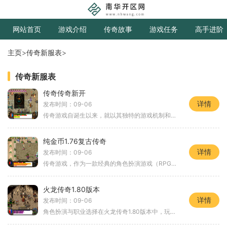
网站首页
游戏介绍
传奇故事
游戏任务
高手进阶
主页
>
传奇新服表
>
传奇新服表
传奇传奇新开
详情
发布时间：09-06
传奇游戏自诞生以来，就以其独特的游戏机制和丰富的社交系统而受到玩家的热爱。玩家不仅可以选择不同的职业角色，还可以通过打怪、完成任务、参与PK等方式与其他玩家互动。在传奇传奇新开中，这种魅力得到了进一步的延续和提升。角色扮演的乐趣在传奇传奇新
纯金币1.76复古传奇
详情
发布时间：09-06
传奇游戏，作为一款经典的角色扮演游戏（RPG），其魅力在于丰富的游戏内容与社交元素。玩家在游戏中不仅要完成各种任务、打怪升级，还可以与其他玩家互动，组成团队，共同挑战强敌。在纯金币1.76复古传奇中，玩家可以选择不同的职业，包括战士、法师和
火龙传奇1.80版本
详情
发布时间：09-06
角色扮演与职业选择在火龙传奇1.80版本中，玩家将进入一个充满魔幻色彩的世界。游戏中有三个主要职业可供选择：战士、法师和道士。每个职业都有其独特的技能和玩法，玩家可以根据个人喜好选择。战士：以强大的近战攻击和高生命值著称，适合喜欢正面战斗的