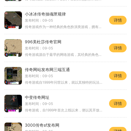
小冰冰传奇抽魂匣规律
详情
发布时间：09-05
传奇游戏作为一种经典的角色扮演类游戏，拥有着广泛的玩家基础。它的魅力在于玩家可以在虚拟世界中化身为各种角色，与其他玩家共同冒险、战斗。游戏中有丰富的任务、强大的BOSS和多样的装备系统，玩家可以通过不断地打怪升级，提升自己的战斗力。在小冰冰
996美杜莎传奇官网
详情
发布时间：09-05
传奇游戏源自于最早的网络游戏，其经典的角色扮演元素吸引了无数玩家。在996美杜莎传奇中，玩家可以选择不同的职业进行冒险，体验不同的技能和战斗风格。游戏中的画面精美，场景设计独特，带给玩家身临其境的感觉。而丰富的任务系统和副本挑战，更是让玩家
传奇网站发布网三端互通
详情
发布时间：09-05
传奇游戏自1999年问世以来，就以其独特的玩法和丰富的游戏内容吸引了无数玩家。作为一款角色扮演类游戏，传奇的核心在于角色的发展和装备的获取。玩家可以选择不同的职业，如战士、法师和道士，每个职业都有自己独特的技能和玩法。玩家在游戏中通过打怪、
中变传奇网址
详情
发布时间：09-05
传奇游戏，自1999年首次上线以来，便以其开放的世界和多元化的玩法深深吸引着玩家。作为一款经典的角色扮演游戏，它不仅拥有丰富的剧情，还提供了多样的职业选择，如战士、法师和道士。每个职业都有其独特的技能和玩法，玩家可以根据自己的喜好选择适合的
3000传奇sf发布网