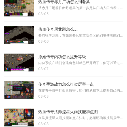
热血传奇赤月广场怎么到老巢
从赤月广场前往赤月老巢的第一步是从广场入口出发，找到坐标151.105的位置，这里可以进入抉择之地。进入赤月广场后，需要注意地图上通常会有一个下一层入口，直接进入该入口即可
08-05
热血传奇屠龙殿怎么走
要前往屠龙殿，首先需要从盟重安全区的幻境使者或幻境老兵处进入幻境密道，幻境使者的具体坐标为盟重城的(344,337)。进入幻境一层后，按照特定路径逐层深入：从幻境一层左上角坐
08-06
原始传奇内功怎么提升等级
内功系统在咱们创建角色时就已经开启了，你可以通过主界面的人物按钮进入内功界面。内功类似于一个护盾，能够抵消咱们在战斗中受到的一部分伤害。内力值是会随时间自行回复的
08-07
传奇手游战力怎么打架厉害一点
在传奇手游中打架更厉害，咱们得从根本上提升自己的战斗力。提升等级是最直接的方法，通过完成任务、打怪、参与副本和活动都能获得经验值，每次升级都会增加一定战斗力。积极
08-08
热血传奇法师流星火雨技能加点图
在掌握流星火雨技能加点方法时，必须明确该技能属于法师的高阶群体攻击魔法，其伤害范围通常能够覆盖五乘以五格的区域。这意味着在技能释放后，该范围内的所有敌方单位都可能
08-08