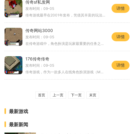
传奇sf私发网
详情
发布时间：09-05
传奇游戏最早在2001年发布，凭借其丰富的玩法和经典的故事情节，迅速在玩家中间形成了热潮。玩家可以选择不同的职业，进行角色扮演，体验与众不同的冒险旅程。无论是法师的强大魔法，还是战士的近身战斗，玩家都能在这里找到属于自己的角色定位。多样化的
传奇网站3000
详情
发布时间：09-05
在传奇游戏中，角色扮演是玩家最重要的任务之一。每位玩家都能根据自己的喜好选择职业，比如战士、法师和道士等，甚至在单职业传奇模式中，玩家只能选择一种职业，从而增强了游戏的挑战性与趣味性。在这种模式下，玩家的每一个选择都显得尤为重要，尤其是在装
176传奇传奇
详情
发布时间：09-05
传奇游戏，作为一款多人在线角色扮演游戏（MMORPG），自1999年推出以来就吸引了无数玩家。游戏的世界观建立在一个充满魔法与冒险的奇幻大陆，玩家们可以通过创建角色、完成任务、打怪升级来体验这片神秘土地上的种种挑战和乐趣。在176传奇传奇中
首页
上一页
下一页
末页
最新游戏
最新新闻