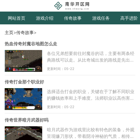
网站首页
游戏介绍
传奇故事
游戏任务
高手进阶
主页
>
传奇故事
>
热血传奇封魔谷地图怎么走
各位兄弟想要前往封魔谷的话，主要有两条经
典路线可以走。从比奇城出发的路线是先出东
门进入沃玛森林，沿着右下方移动直到看见地
更新时间：05-22
面裂痕，那里就是
传奇打金那个职业好
选择适合打金的职业，关键在于了解不同职业
的赚钱效率和上手难度。法师职业以高伤害和
群体攻击技能著称，在清理怪物方面表现出
更新时间：05-22
色，这意味着可以在
传奇世界暗月武器好吗
暗月武器作为游戏里比较有特色的装备，外观
呈现镰刀形状，带着阴冷神秘的气质，相传是