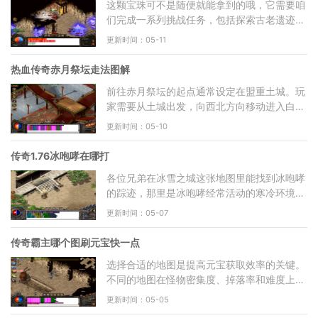
这颗宝珠可不是随便就能拿到的哦，它需要咱
们完成一系列挑战任务，包括探索古老遗迹和
对抗强大怪物，这个过程虽然辛苦但绝对值得
更新时间：05-11
我们去努力。火灵
热血传奇赤月祭坛走法图解
前往赤月祭坛的起点通常设定在盟重土城。玩
家需要从土城出发，向西北方向移动进入白日
门地图。在白日门区域找到丛林迷宫的入口，
更新时间：05-10
丛林迷宫是整个赤
传奇1.76冰咆哮在哪打
各位兄弟在冰雪之城这张地图里能找到冰咆哮
的踪迹，那里是冰咆哮经常活动的寒冷环境区
域。咱们需要在这张地图上仔细观察那些隐藏
更新时间：05-07
在寒风中的身影，
传奇霸主哪个图刷元宝快一点
选择合适的地图是提高元宝获取效率的关键。
不同的地图在怪物密集度、掉落率和难度上都
有差异，需要根据你目前的实力选择合适的刷
更新时间：05-05
图地点。对于实力