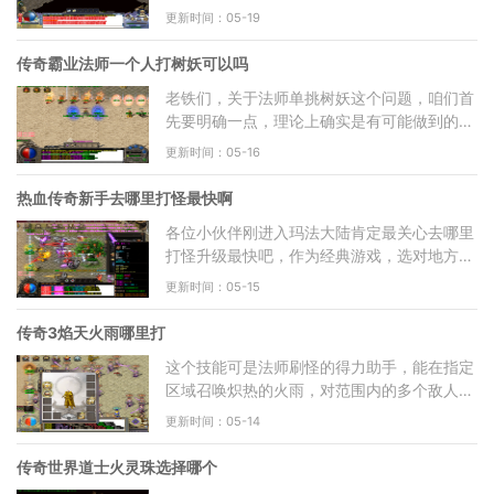
由上古腾蛇的骸骨打造而成，因此天生带着一
更新时间：05-19
股阴毒之气。这种
传奇霸业法师一个人打树妖可以吗
老铁们，关于法师单挑树妖这个问题，咱们首
先要明确一点，理论上确实是有可能做到的，
但这对咱们的装备、属性和操作水平都有相当
更新时间：05-16
高的要求。如果你
热血传奇新手去哪里打怪最快啊
各位小伙伴刚进入玛法大陆肯定最关心去哪里
打怪升级最快吧，作为经典游戏，选对地方能
让你的成长之路事半功倍。对于初出茅庐的你
更新时间：05-15
们来说，首推骷髅
传奇3焰天火雨哪里打
这个技能可是法师刷怪的得力助手，能在指定
区域召唤炽热的火雨，对范围内的多个敌人造
成持续伤害。想要获得这个技能，你得先提升
更新时间：05-14
自己的等级，因为
传奇世界道士火灵珠选择哪个