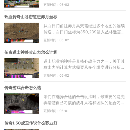
的虎卫堂，这个小屋子藏在白日门城里比较靠
更新时间：05-03
内的位置，需要你
热血传奇山谷密道进赤月坐标
从白日门前往赤月巢穴需经过多个地图的连续
传送，白日门坐标为350,239进入丛林迷宫，
迷宫坐标为321,120，随后从赤月峡谷东入口
更新时间：05-02
147,14进入赤月峡谷广场，
传奇道士神兽攻击力怎么计算
道士职业的神兽是其核心战斗力之一，关于其
攻击力的计算方式需要从多个维度进行分析。
神兽的攻击力并非固定不变，而是受到道士自
更新时间：05-02
身道术属性、神兽
传奇游戏合击怎么选
咱们在选择合适的合击玩法时，最重要的是先
弄清楚自己习惯的战斗风格和团队的配合习
惯。合击传奇中通常有多种职业可以选择，每
更新时间：05-01
个职业都有不同的特
传奇1.50虎卫传说什么职业好