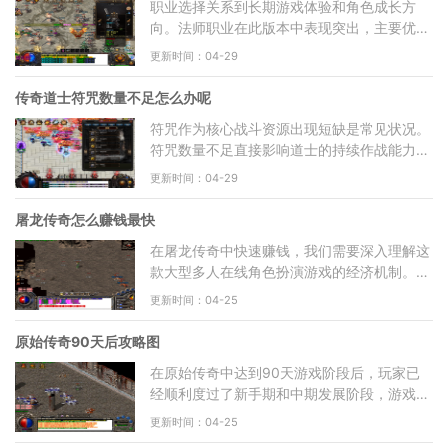
职业选择关系到长期游戏体验和角色成长方
向。法师职业在此版本中表现突出，主要优势
体现在召唤兽系统的强化上。法师可以召唤虎
更新时间：04-29
卫和鹰卫等特殊宝宝
传奇道士符咒数量不足怎么办呢
符咒作为核心战斗资源出现短缺是常见状况。
符咒数量不足直接影响道士的持续作战能力和
技能释放频率，需要从多个方面系统解决。首
更新时间：04-29
先需要明确符咒在
屠龙传奇怎么赚钱最快
在屠龙传奇中快速赚钱，我们需要深入理解这
款大型多人在线角色扮演游戏的经济机制。作
为一款经典的传奇类游戏，它采用了战士、法
更新时间：04-25
师、道士三大职业
原始传奇90天后攻略图
在原始传奇中达到90天游戏阶段后，玩家已
经顺利度过了新手期和中期发展阶段，游戏内
容与前期相比发生了显著变化。这个阶段的核
更新时间：04-25
心任务已经从简单的