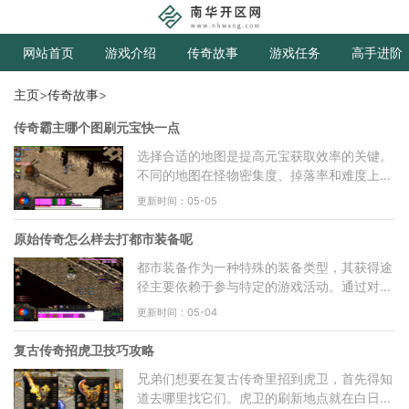
网站首页
游戏介绍
传奇故事
游戏任务
高手进阶
主页
>
传奇故事
>
传奇霸主哪个图刷元宝快一点
选择合适的地图是提高元宝获取效率的关键。
不同的地图在怪物密集度、掉落率和难度上都
有差异，需要根据你目前的实力选择合适的刷
更新时间：05-05
图地点。对于实力
原始传奇怎么样去打都市装备呢
都市装备作为一种特殊的装备类型，其获得途
径主要依赖于参与特定的游戏活动。通过对游
戏机制的深入分析可以发现，都市装备的获取
更新时间：05-04
来源主要集中在神
复古传奇招虎卫技巧攻略
兄弟们想要在复古传奇里招到虎卫，首先得知
道去哪里找它们。虎卫的刷新地点就在白日门