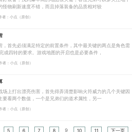
的怪物刷新速度不错，而且掉落装备的品质相对较
作者：小点（原创）
营
营，首先必须满足特定的前置条件，其中最关键的两点是角色需
且完成四转的要求。游戏地图的开启也是必要条件，
作者：小点（原创）
算
战场上打出漂亮伤害，首先得弄清楚影响火符威力的几个关键因
主要看两个数值，一个是兄弟们的道术属性，另一
作者：小点（原创）
9
5
6
7
8
10
11
下一页