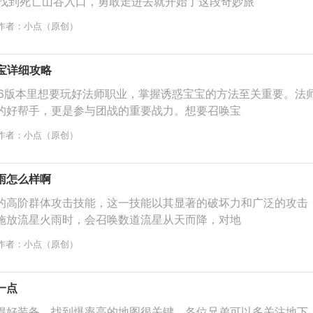
附近找到死亡山谷入口，勇敢走进去就开始了这段奇妙旅
作者：小点（原创）
宝宝详细攻略
.76版本里想要玩好法师职业，掌握诱惑宝宝的方法至关重要。法
的好帮手，更是参与团战的重要战力。想要召唤宝
作者：小点（原创）
雨怎么样啊
的高阶群体攻击技能，这一技能以其显著的破坏力和广泛的攻击
施放流星火雨时，会召唤数道流星从天而降，对地
作者：小点（原创）
一点
得好装备，找到爆率高的地图很关键，各位兄弟可以多关注地下