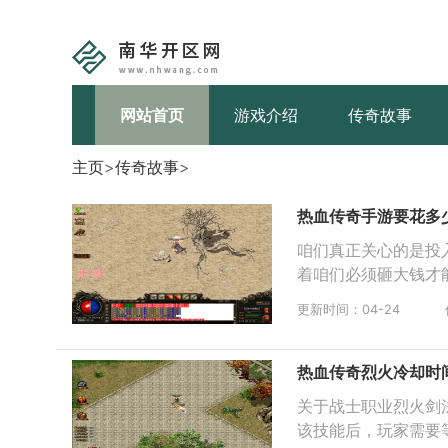
网站首页
游戏介绍
传奇故事
主页
>
传奇故事
>
热血传奇手游要花多
咱们真正关心的是投
着咱们必须砸大钱才
更新时间：04-24
热血传奇烈火冷却时
关于战士职业烈火剑
该技能后，玩家需要