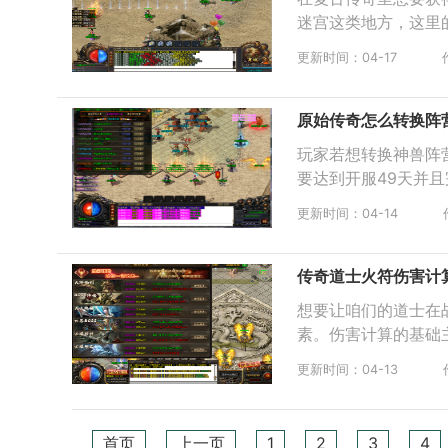
迷宫这类地方，这里
更新时间：04-17
原始传奇怎么转换阵
玩家若想转换神兽阵
要达到开服49天并
更新时间：04-14
传奇道士火符伤害计
想要让咱们的道士在
素。伤害计算的基础
更新时间：04-13
首页
上一页
1
2
3
4